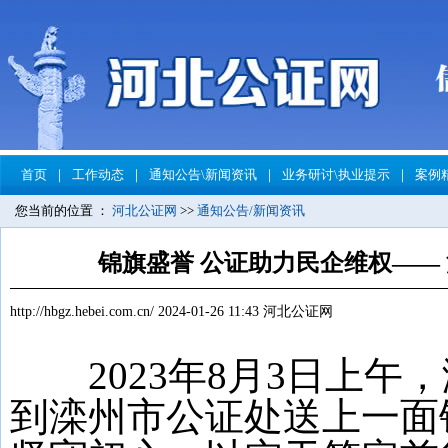
首页
｜
工作动态
｜
通知公告\新闻资讯
｜
业务研讨\执业提示
｜
案例
您当前的位置 ：
河北公证网
>>
通知公告/新闻资讯
锦旗盛誉 公证助力民企维权——
http://hbgz.hebei.com.cn/
2024-01-26 11:43
河北公证网
2023年8月3日上午
到滦州市公证处送上一面