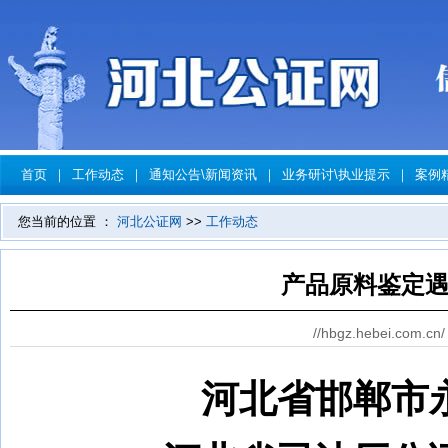
首页
｜
工作动态
｜
通知公告\新闻资讯
｜
业务研讨\执业提示
｜
案例
您当前的位置 ：
河北公证网
>>
工作动态
产品原料鉴定遇
//hbgz.hebei.com.cn/
河北省邯郸市