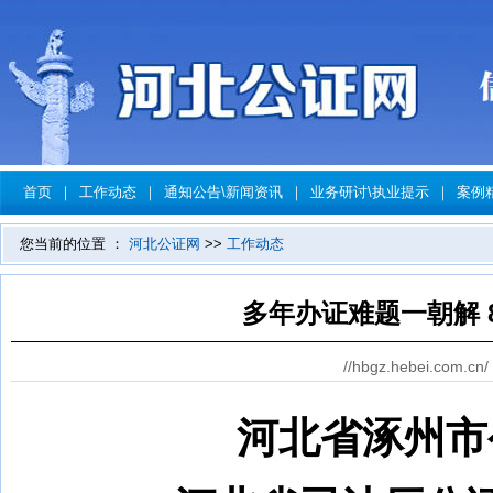
首页
｜
工作动态
｜
通知公告\新闻资讯
｜
业务研讨\执业提示
｜
案例
您当前的位置 ：
河北公证网
>>
工作动态
多年办证难题一朝解 
//hbgz.hebei.com.cn/
河北省涿州市