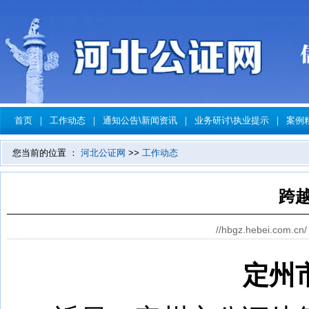
首页
｜
工作动态
｜
通知公告\新闻资讯
｜
业务研讨\执业提示
｜
案例
您当前的位置 ：
河北公证网
>>
工作动态
跨越
//hbgz.hebei.com.cn/
定州