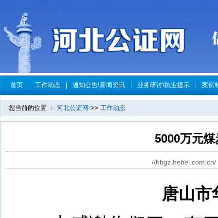
首页
｜
工作动态
｜
通知公告\新闻资讯
｜
业务研讨\执业提示
｜
案例
您当前的位置 ：
河北公证网
>>
工作动态
5000万元
//hbgz.hebei.com.cn/
唐山市华